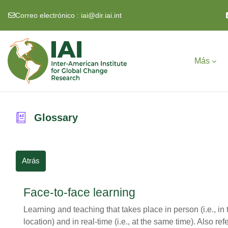
Correo electrónico :
iai@dir.iai.int
Salta al contenido principal
Más
Glossary
Atrás
Face-to-face learning
Learning and teaching that takes place in person (i.e., in
location) and in real-time (i.e., at the same time). Also refe