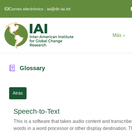
Correo electrónico :
iai@dir.iai.int
Salta al contenido principal
Más
Glossary
Atrás
Speech-to-Text
This is a software that takes audio content and transcribes 
words in a word processor or other display destination. T