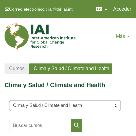
Acceder
Correo electrónico :
iai@dir.iai.int
Salta al contenido principal
Más
Cursos
Clima y Salud / Climate and Health
Clima y Salud / Climate and Health
Categorías
Buscar cursos
Buscar cursos