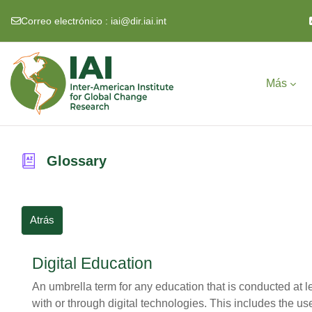
Correo electrónico :
iai@dir.iai.int
Salta al contenido principal
Más
Glossary
Atrás
Digital Education
An umbrella term for any education that is conducted at lea
with or through digital technologies. This includes the us